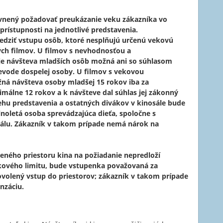
ávnený požadovať preukázanie veku zákazníka vo
ístupnosti na jednotlivé predstavenia.
edziť vstupu osôb, ktoré nesplňujú určenú vekovú
ých filmov. U filmov s nevhodnosťou a
 je návšteva mladších osôb možná ani so súhlasom
evode dospelej osoby. U filmov s vekovou
ná návšteva osoby mladšej 15 rokov iba za
imálne 12 rokov a k návšteve dal súhlas jej zákonný
behu predstavenia a ostatných divákov v kinosále bude
noletá osoba sprevádzajúca dieťa, spoločne s
sálu. Zákazník v takom prípade nemá nárok na
teného priestoru kina na požiadanie nepredloží
ekového limitu, bude vstupenka považovaná za
volený vstup do priestorov; zákazník v takom prípade
nzáciu.