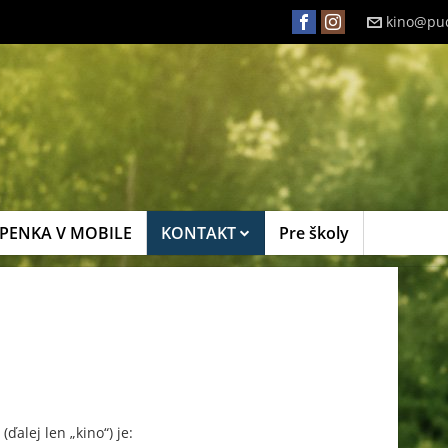
kino@puc
PENKA V MOBILE
KONTAKT
Pre školy
(ďalej len „kino“) je: