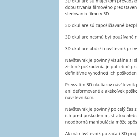
3D okuliare sú majetkom prevádzkov
dobu trvania filmového predstaveni
sledovania filmu v 3D.
3D okuliare sú zapožičiavané bezpl
3D okuliare nesmú byť používané na
3D okuliare obdrží návštevník pri 
Návštevník je povinný vizuálne si s
zistené poškodenia je potrebné pr
definitívne vyhodnotí ich poškoden
Prevzatím 3D okuliarov návštevník 
ani deformované a akékoľvek poško
návštevníkom.
Návštevník je povinný po celý čas 
ich pred poškodením, stratou alebo 
neodborná manipulácia môže spôsob
Ak má návštevník po začatí 3D pro