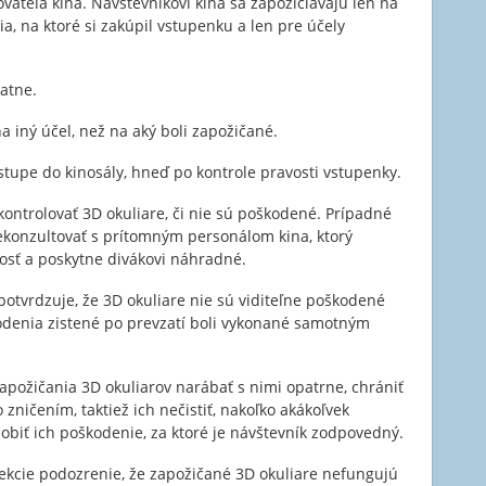
ateľa kina. Návštevníkovi kina sa zapožičiavajú len na
a, na ktoré si zakúpil vstupenku a len pre účely
atne.
 iný účel, než na aký boli zapožičané.
vstupe do kinosály, hneď po kontrole pravosti vstupenky.
kontrolovať 3D okuliare, či nie sú poškodené. Prípadné
ekonzultovať s prítomným personálom kina, ktorý
osť a poskytne divákovi náhradné.
potvrdzuje, že 3D okuliare nie sú viditeľne poškodené
denia zistené po prevzatí boli vykonané samotným
zapožičania 3D okuliarov narábať s nimi opatrne, chrániť
zničením, taktiež ich nečistiť, nakoľko akákoľvek
iť ich poškodenie, za ktoré je návštevník zodpovedný.
jekcie podozrenie, že zapožičané 3D okuliare nefungujú