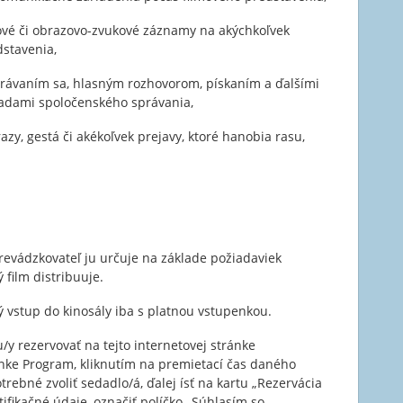
kové či obrazovo-zvukové záznamy na akýchkoľvek
stavenia,
rávaním sa, hlasným rozhovorom, pískaním a ďalšími
ásadami spoločenského správania,
razy, gestá či akékoľvek prejavy, ktoré hanobia rasu,
revádzkovateľ ju určuje na základe požiadaviek
 film distribuuje.
vstup do kinosály iba s platnou vstupenkou.
/y rezervovať na tejto internetovej stránke
nke Program, kliknutím na premietací čas daného
potrebné zvoliť sedadlo/á, ďalej ísť na kartu „Rezervácia
ifikačné údaje, označiť políčko „Súhlasím so