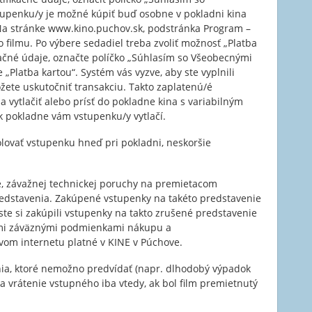
penku/y je možné kúpiť buď osobne v pokladni kina
Na stránke www.kino.puchov.sk, podstránka Program –
 filmu. Po výbere sedadiel treba zvoliť možnosť „Platba
kačné údaje, označte políčko „Súhlasím so Všeobecnými
Platba kartou“. Systém vás vyzve, aby ste vyplnili
ôžete uskutočniť transakciu. Takto zaplatenú/é
vytlačiť alebo prísť do pokladne kina s variabilným
 pokladne vám vstupenku/y vytlačí.
olovať vstupenku hneď pri pokladni, neskoršie
e, závažnej technickej poruchy na premietacom
redstavenia. Zakúpené vstupenky na takéto predstavenie
 ste si zakúpili vstupenky na takto zrušené predstavenie
nými záväznými podmienkami nákupu a
vom internetu platné v KINE v Púchove.
nia, ktoré nemožno predvídať (napr. dlhodobý výpadok
na vrátenie vstupného iba vtedy, ak bol film premietnutý