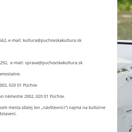
8 662, e-mail: kultura@puchovskakultura.sk
7 292, e-mail: sprava@puchovskakultura.sk
amostatne.
002, 020 01 Púchov
vo námestie 2002, 020 01 Púchov.
kom mesta (ďalej len „návštevníci“) najmä na kultúrne
dstavení.