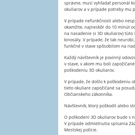
správne, musí vyhľadať personál ki
okuliarov a v prípade potreby mu 
V prípade nefunkčnosti alebo nespr
okamžite, najneskôr do 10 minút o
na nasadenie si 3D okuliarov) túto
kinosály. V prípade, že tak neurobí
funkčné v stave spôsobilom na ria
Každý návštevník je povinný odovz
v stave, v akom mu boli zapožičané.
poškodeniu 3D okuliarov.
V prípade, že došlo k poškodeniu o
tieto okuliare zapožičané sa posud
Občianskeho zákonníka.
Návštevník, ktorý poškodil alebo str
O poškodení 3D okuliarov bude s n
V prípade odmietnutia spísania Zá
Mestskej polície.