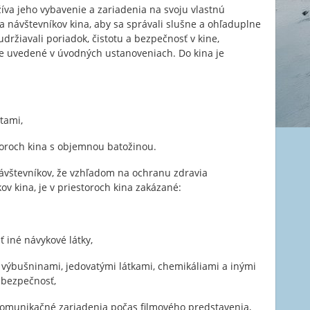
íva jeho vybavenie a zariadenia na svoju vlastnú
 návštevníkov kina, aby sa správali slušne a ohľaduplne
držiavali poriadok, čistotu a bezpečnosť v kine,
 je uvedené v úvodných ustanoveniach. Do kina je
tami,
toroch kina s objemnou batožinou.
ávštevníkov, že vzhľadom na ochranu zdravia
ov kina, je v priestoroch kina zakázané:
ť iné návykové látky,
výbušninami, jedovatými látkami, chemikáliami a inými
 bezpečnosť,
 komunikačné zariadenia počas filmového predstavenia,