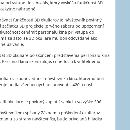
na pri vstupe do kinosály, ktorý vyskúša funkčnosť 3D
poskytne náhradné.
ávnej funkčnosti 3D okuliarov je návštevník povinný
d začiatku 3D projekcie (prvého záberu po upozornení
 skutočnosť oznámiť personálu kina pri vstupe do
, má sa zato, že 3D okuliare mu boli odovzdané ako
dne užívanie.
dať 3D okuliare po skončení predstavenia personálu kina
 Personál kina skontroluje, či nedošlo k viditeľnému
kuliarov, zodpovednosť návštevníka kina, ktorému boli
zuje podľa všeobecných ustanovení § 420 a násl.
atil okuliare je povinný zaplatiť sankciu vo výške 50€.
ávštevníkom spísaný Záznam o poškodení okuliarov.
znamu zo strany návštevníka, bude privolaná hliadka