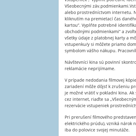
Všeobecnými záv.podmienkami.Vstu
alebo prostredníctvom internetu. 
kliknutím na premietací čas daného
kartou“. Vyplňte potrebné identifi
obchodnými podmienkami“ a zvoľte „
všetky údaje z platobnej karty a m
vstupenku/y si môžete priamo doma 
symbolom vášho nákupu. Pracovník
Návštevníci kina sú povinní skontr
reklamácie neprijímame.
V prípade nedodania filmovej kópi
zariadení môže dôjsť k zrušeniu p
je možné vrátiť v pokladni kina. Ak
cez internet, riaďte sa „Všeobec
rezervácie vstupeniek prostredníct
Pri prerušení filmového predstave
elektrického prúdu), vzniká nárok 
iba do polovice svojej minutáže.