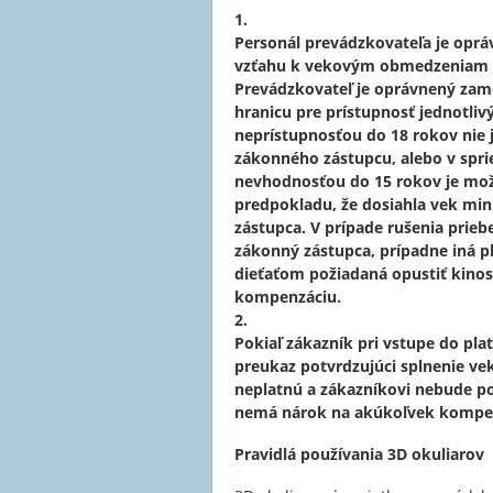
1.
Personál prevádzkovateľa je opr
vzťahu k vekovým obmedzeniam pr
Prevádzkovateľ je oprávnený zam
hranicu pre prístupnosť jednotliv
neprístupnosťou do 18 rokov nie
zákonného zástupcu, alebo v spri
nevhodnosťou do 15 rokov je mož
predpokladu, že dosiahla vek min
zástupca. V prípade rušenia prie
zákonný zástupca, prípadne iná pl
dieťaťom požiadaná opustiť kino
kompenzáciu.
2.
Pokiaľ zákazník pri vstupe do pla
preukaz potvrdzujúci splnenie v
neplatnú a zákazníkovi nebude po
nemá nárok na akúkoľvek kompe
Pravidlá používania 3D okuliarov