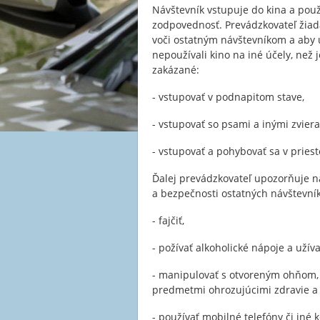
Návštevník vstupuje do kina a použ
zodpovednosť. Prevádzkovateľ žiada
voči ostatným návštevníkom a aby u
nepoužívali kino na iné účely, než
zakázané:
- vstupovať v podnapitom stave,
- vstupovať so psami a inými zviera
- vstupovať a pohybovať sa v pries
Ďalej prevádzkovateľ upozorňuje n
a bezpečnosti ostatných návštevník
- fajčiť,
- požívať alkoholické nápoje a užíva
- manipulovať s otvoreným ohňom, 
predmetmi ohrozujúcimi zdravie a
- používať mobilné telefóny či iné