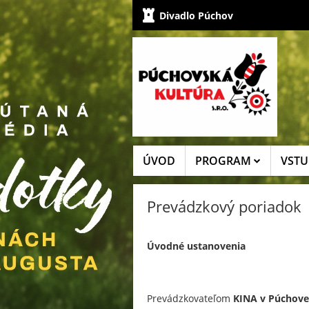
Divadlo Púchov
ÚVOD
PROGRAM
VSTU
Prevádzkový poriadok
Úvodné ustanovenia
Prevádzkovateľom
KINA v Púchove