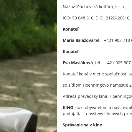
Názov: Púchovská kultúra, s.r.o.,
IČO: 50 648 616, DIČ: 2120420610,
Konateľ:
Mária Balážová
,tel.: +421 908 71
Konateľ:
Eva Masláková,
tel.: +421 905 80
Konateľ koná v mene spoločnosti s
so sídlom Hoenningovo námestie 2
Adresa prevádzky kina: Hoenningo
KINO
slúži obyvateľom a návštevní
podujatia – návštevy filmových pre
Správanie sa v kine