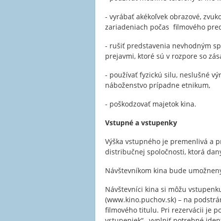
- vyrábať akékoľvek obrazové, zvu
zariadeniach počas filmového pred
- rušiť predstavenia nevhodným sp
prejavmi, ktoré sú v rozpore so z
- používať fyzickú silu, neslušné vý
náboženstvo prípadne etnikum,
- poškodzovať majetok kina.
Vstupné a vstupenky
Výška vstupného je premenlivá a p
distribučnej spoločnosti, ktorá daný
Návštevníkom kina bude umožnený 
Návštevníci kina si môžu vstupenku
(www.kino.puchov.sk) – na podstrá
filmového titulu. Pri rezervácii je 
vstupeniek“, vyplniť potrebné ident