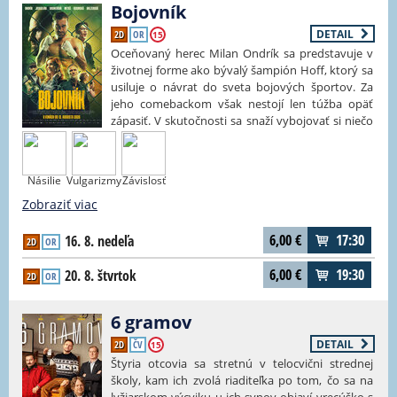
bezpečia. Bude to dobrodružné, bude to
Bojovník
napínavé, bude to Váuúúú!
DETAIL
2D
OR
Zobraziť viac
15
Oceňovaný herec Milan Ondrík sa predstavuje v
životnej forme ako bývalý šampión Hoff, ktorý sa
usiluje o návrat do sveta bojových športov. Za
jeho comebackom však nestojí len túžba opäť
zápasiť. V skutočnosti sa snaží vybojovať si niečo
oveľa cennejšie – vzťah so svojou rodinou,
vlastnú dôstojnosť a možnosť napraviť chyby,
ktoré ho pripravili o všetko, na čom mu kedysi
Násilie
Vulgarizmy
Závislosť
záležalo. Strhujúci príbeh z prostredia jedného z
Zobraziť viac
najatraktívnejších športov súčasnosti, v ktorom
sa popri popredných českých a slovenských
hercoch objavujú aj skutočné hviezdy MMA. Pavel
6,00
€
17:30
16. 8. nedeľa
2D
OR
Hoffmeister alias Hoff bol majstrom Európy a
olympijským medailistom v boxe. Po rokoch
6,00
€
19:30
20. 8. štvrtok
2D
OR
mimo športového sveta dostáva nečakanú
ponuku vrátiť sa do boja. Hodená rukavica, ktorú
6 gramov
zdvihne, však nie je boxerská. So svojím súperom
sa stretne v MMA. Čakajú ho nové pravidlá, tvrdá
DETAIL
2D
ČV
15
príprava a protivník, ktorý preverí nielen jeho
Štyria otcovia sa stretnú v telocvični strednej
formu, ale aj charakter. Najťažší zápas však
školy, kam ich zvolá riaditeľka po tom, čo sa na
nezvedie v klietke. Bude musieť čeliť