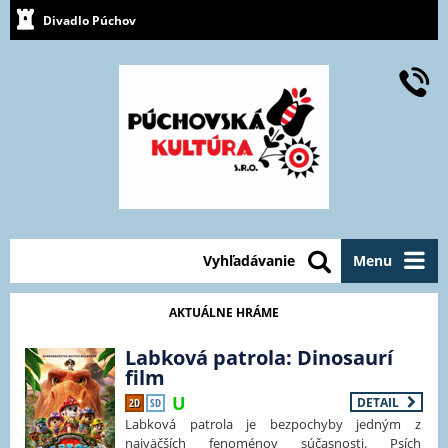
Divadlo Púchov
Vyhľadávanie
Menu
AKTUÁLNE HRÁME
Labková patrola: Dinosaurí
film
DETAIL
2D
SD
Labková patrola je bezpochyby jedným z
najväčších fenoménov súčasnosti. Psích