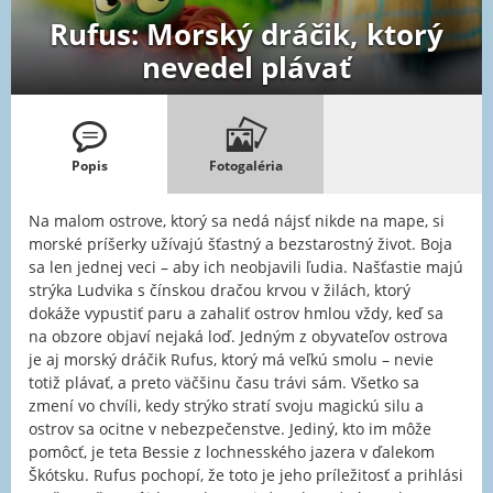
Rufus: Morský dráčik, ktorý
nevedel plávať
Popis
Fotogaléria
Na malom ostrove, ktorý sa nedá nájsť nikde na mape, si
morské príšerky užívajú šťastný a bezstarostný život. Boja
sa len jednej veci – aby ich neobjavili ľudia. Našťastie majú
strýka Ludvika s čínskou dračou krvou v žilách, ktorý
dokáže vypustiť paru a zahaliť ostrov hmlou vždy, keď sa
na obzore objaví nejaká loď. Jedným z obyvateľov ostrova
je aj morský dráčik Rufus, ktorý má veľkú smolu – nevie
totiž plávať, a preto väčšinu času trávi sám. Všetko sa
zmení vo chvíli, kedy strýko stratí svoju magickú silu a
ostrov sa ocitne v nebezpečenstve. Jediný, kto im môže
pomôcť, je teta Bessie z lochnesského jazera v ďalekom
Škótsku. Rufus pochopí, že toto je jeho príležitosť a prihlási