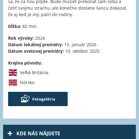
sa, že za ňou pôjde. Bude musieť prekonať sám seba a
čeliť svojmu strachu, ale konečne dostane šancu dokázať,
že aj keď je iný, patrí do rodiny.
Dĺžka:
82 min
Rok výroby:
2026
Dátum lokálnej premiéry:
15. január 2026
Dátum svetovej premiéry:
10. október 2025
Krajina pôvodu:
Veľká Británia
Nórsko
Fotogaléria
KDE NÁS NÁJDETE