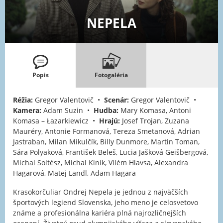
NEPELA
Popis
Fotogaléria
Réžia:
Gregor Valentovič •
Scenár:
Gregor Valentovič •
Kamera:
Adam Suzin •
Hudba:
Mary Komasa, Antoni
Komasa – Łazarkiewicz •
Hrajú:
Josef Trojan, Zuzana
Mauréry, Antonie Formanová, Tereza Smetanová, Adrian
Jastraban, Milan Mikulčík, Billy Dunmore, Martin Toman,
Sára Polyaková, František Beleš, Lucia Jašková Geišbergová,
Michal Soltész, Michal Kiník, Vilém Hlavsa, Alexandra
Hagarová, Matej Landl, Adam Hagara
Krasokorčuliar Ondrej Nepela je jednou z najväčších
športových legiend Slovenska, jeho meno je celosvetovo
známe a profesionálna kariéra plná najrozličnejších