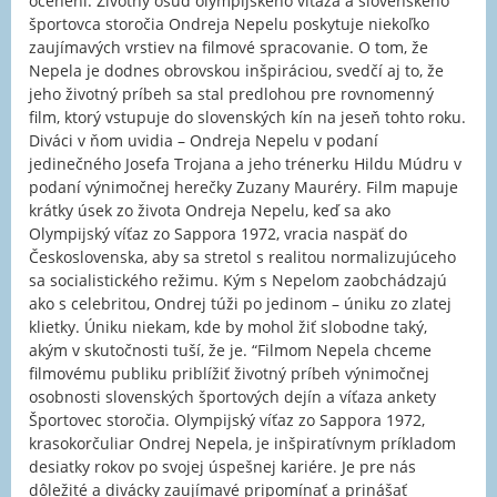
ocenení. Životný osud olympijského víťaza a slovenského
športovca storočia Ondreja Nepelu poskytuje niekoľko
zaujímavých vrstiev na filmové spracovanie. O tom, že
Nepela je dodnes obrovskou inšpiráciou, svedčí aj to, že
jeho životný príbeh sa stal predlohou pre rovnomenný
film, ktorý vstupuje do slovenských kín na jeseň tohto roku.
Diváci v ňom uvidia – Ondreja Nepelu v podaní
jedinečného Josefa Trojana a jeho trénerku Hildu Múdru v
podaní výnimočnej herečky Zuzany Mauréry. Film mapuje
krátky úsek zo života Ondreja Nepelu, keď sa ako
Olympijský víťaz zo Sappora 1972, vracia naspäť do
Československa, aby sa stretol s realitou normalizujúceho
sa socialistického režimu. Kým s Nepelom zaobchádzajú
ako s celebritou, Ondrej túži po jedinom – úniku zo zlatej
klietky. Úniku niekam, kde by mohol žiť slobodne taký,
akým v skutočnosti tuší, že je. “Filmom Nepela chceme
filmovému publiku priblížiť životný príbeh výnimočnej
osobnosti slovenských športových dejín a víťaza ankety
Športovec storočia. Olympijský víťaz zo Sappora 1972,
krasokorčuliar Ondrej Nepela, je inšpiratívnym príkladom
desiatky rokov po svojej úspešnej kariére. Je pre nás
dôležité a divácky zaujímavé pripomínať a prinášať