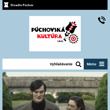
Divadlo Púchov
Vyhľadávanie
Menu