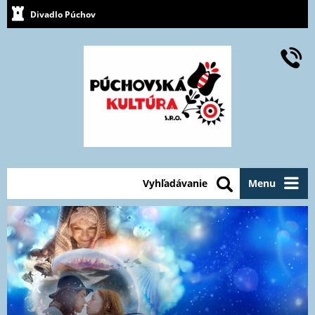
Divadlo Púchov
Vyhľadávanie
Menu