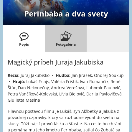
Perinbaba a dva svety
Popis
Fotogaléria
Magický príbeh Juraja Jakubiska
Réžia:
Juraj Jakubisko •
Hudba:
Jan Jirásek, Ondřej Soukup
•
Hrajú:
Lukáš Frlajs, Valéria Frištik, Ivan Romančík, René
Štúr, Dan Nekonečný, Andrea Verešová, Ľubomír Paulovič,
Petra Vančíková-Kolevská, Lívia Bielovič, Darija Pavlovičová,
Giulietta Masina
Hlavnou postavou filmu je Lukáš, syn Alžbetky a Jakuba z
pôvodnej rozprávky, ktorý sa rozhodne vydať do sveta na
skusy. Túži nájsť pravú lásku a šťastie. Na ceste ho chráni
a pomáha mu jeho kmotra Perinbaba, zatiaľ čo Zubatá sa