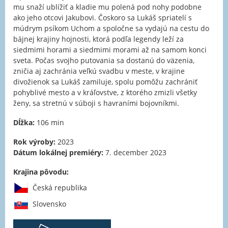
mu snaží ublížiť a kladie mu polená pod nohy podobne
ako jeho otcovi Jakubovi. Čoskoro sa Lukáš spriatelí s
múdrym psíkom Uchom a spoločne sa vydajú na cestu do
bájnej krajiny hojnosti, ktorá podľa legendy leží za
siedmimi horami a siedmimi morami až na samom konci
sveta. Počas svojho putovania sa dostanú do väzenia,
zničia aj zachránia veľkú svadbu v meste, v krajine
divožienok sa Lukáš zamiluje, spolu pomôžu zachrániť
pohyblivé mesto a v kráľovstve, z ktorého zmizli všetky
ženy, sa stretnú v súboji s havraními bojovníkmi.
Dĺžka:
106 min
Rok výroby:
2023
Dátum lokálnej premiéry:
7. december 2023
Krajina pôvodu:
Česká republika
Slovensko